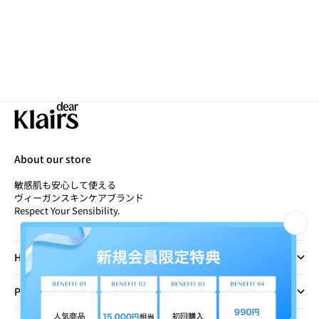
[HOW TO
ス(Dear,Klairs
[HOW TO USE] PDRNビタグルバリアクリーム｜クレア
ス(Dear,Klairs)
About our store
敏感肌も安心して使える
ヴィーガンスキンケアブランド
Respect Your Sensibility.
Home
Policy