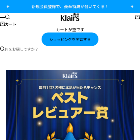
コンテンツへスキップ
新規会員
登録で
、豪華特典が付いてくる！
前へ
次へ
dear Klairs（クレアス）公式オンラインシ
検索
カ
メニュー
カート
カートが空です
ショッピングを開始する
何をお探しですか？